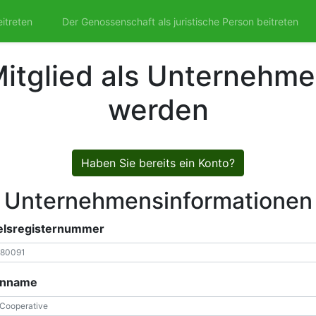
itreten
Der Genossenschaft als juristische Person beitreten
itglied als Unternehm
werden
Haben Sie bereits ein Konto?
Unternehmensinformationen
elsregisternummer
enname